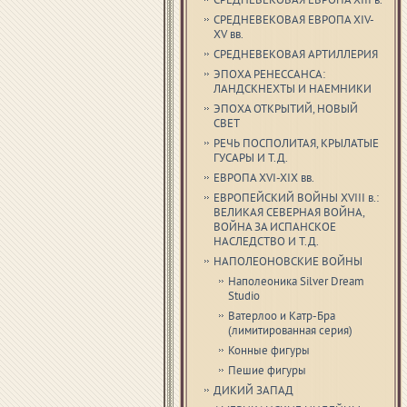
СРЕДНЕВЕКОВАЯ ЕВРОПА XIII в.
СРЕДНЕВЕКОВАЯ ЕВРОПА XIV-
XV вв.
СРЕДНЕВЕКОВАЯ АРТИЛЛЕРИЯ
ЭПОХА РЕНЕССАНСА:
ЛАНДСКНЕХТЫ И НАЕМНИКИ
ЭПОХА ОТКРЫТИЙ, НОВЫЙ
СВЕТ
РЕЧЬ ПОСПОЛИТАЯ, КРЫЛАТЫЕ
ГУСАРЫ И Т.Д.
ЕВРОПА XVI-XIX вв.
ЕВРОПЕЙСКИЙ ВОЙНЫ XVIII в.:
ВЕЛИКАЯ СЕВЕРНАЯ ВОЙНА,
ВОЙНА ЗА ИСПАНСКОЕ
НАСЛЕДСТВО И Т.Д.
НАПОЛЕОНОВСКИЕ ВОЙНЫ
Наполеоника Silver Dream
Studio
Ватерлоо и Катр-Бра
(лимитированная серия)
Конные фигуры
Пешие фигуры
ДИКИЙ ЗАПАД