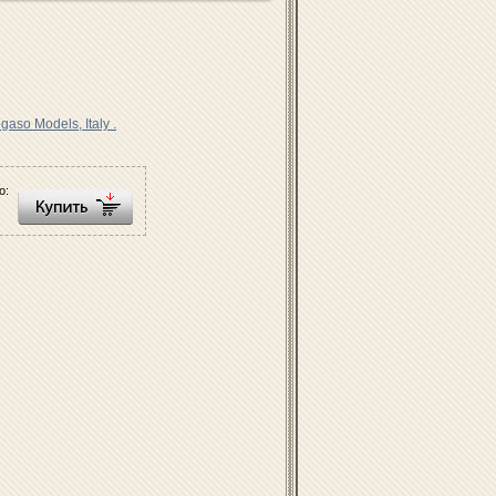
gaso Models, Italy .
о: