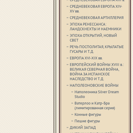
СРЕДНЕВЕКОВАЯ ЕВРОПА XIII в.
СРЕДНЕВЕКОВАЯ ЕВРОПА XIV-
XV вв.
СРЕДНЕВЕКОВАЯ АРТИЛЛЕРИЯ
ЭПОХА РЕНЕССАНСА:
ЛАНДСКНЕХТЫ И НАЕМНИКИ
ЭПОХА ОТКРЫТИЙ, НОВЫЙ
СВЕТ
РЕЧЬ ПОСПОЛИТАЯ, КРЫЛАТЫЕ
ГУСАРЫ И Т.Д.
ЕВРОПА XVI-XIX вв.
ЕВРОПЕЙСКИЙ ВОЙНЫ XVIII в.:
ВЕЛИКАЯ СЕВЕРНАЯ ВОЙНА,
ВОЙНА ЗА ИСПАНСКОЕ
НАСЛЕДСТВО И Т.Д.
НАПОЛЕОНОВСКИЕ ВОЙНЫ
Наполеоника Silver Dream
Studio
Ватерлоо и Катр-Бра
(лимитированная серия)
Конные фигуры
Пешие фигуры
ДИКИЙ ЗАПАД