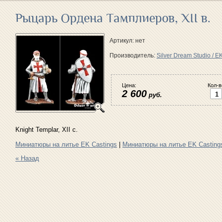
Рыцарь Ордена Тамплиеров, XII в.
Артикул:
нет
Производитель:
Silver Dream Studio / E
Цена:
Кол-в
2 600
руб.
Knight Templar, XII c.
Миниатюры на литье EK Castings
|
Миниатюры на литье EK Casting
« Назад