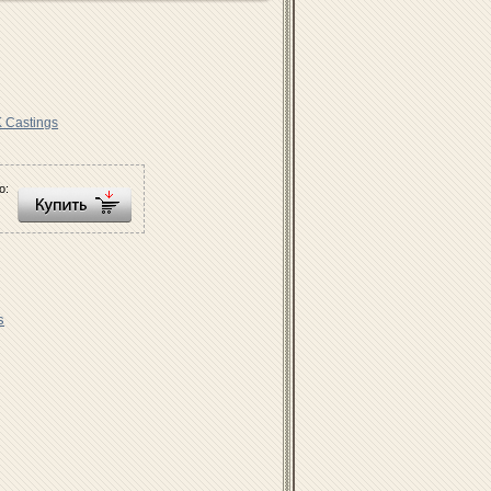
K Castings
о:
s